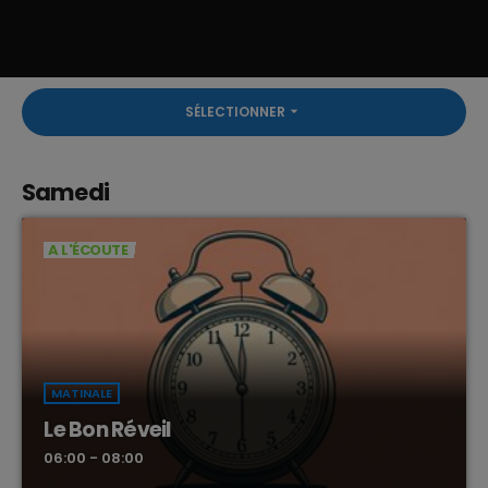
SÉLECTIONNER
arrow_drop_down
Samedi
A L'ÉCOUTE
MATINALE
Le Bon Réveil
06:00 - 08:00