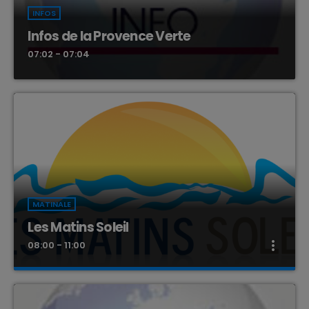
INFOS
Infos de la Provence Verte
07:02 - 07:04
MATINALE
Les Matins Soleil
more_vert
08:00 - 11:00
Les Matins Soleil
close
Animé par Louis King