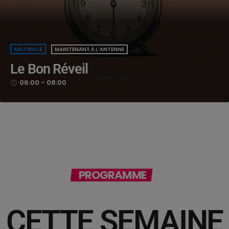
MATINALE
MAINTENANT À L’ANTENNE
Le Bon Réveil
06:00 - 08:00
access_time
PROGRAMME
CETTE SEMAINE