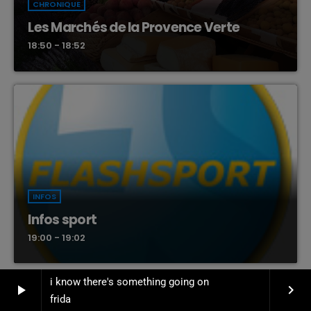
CHRONIQUE
Les Marchés de la Provence Verte
18:50 - 18:52
INFOS
Infos sport
19:00 - 19:02
i know there's something going on
play_arrow
keyboard_arrow_right
frida