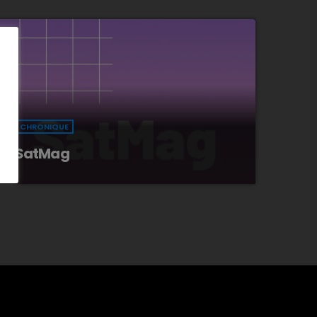
CHRONIQUE
SatMag