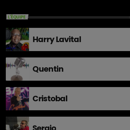
L'ÉQUIPE
Harry Lavital
Quentin
Cristobal
Sergio