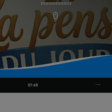
trending_flat
07:48