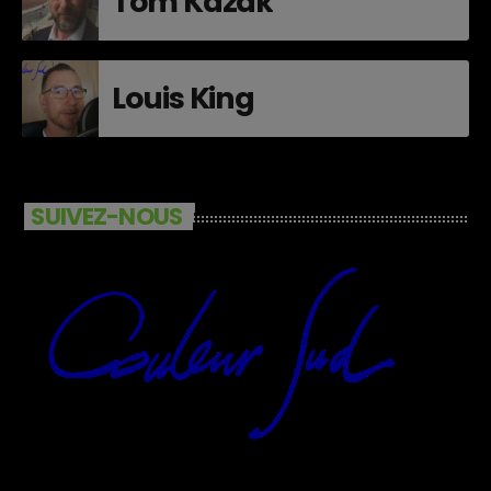
Tom Kazak
Louis King
SUIVEZ-NOUS