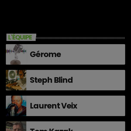
L'ÉQUIPE
Gérome
Steph Blind
Laurent Veix