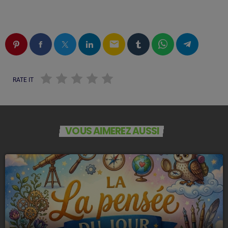
email
RATE IT
VOUS AIMEREZ AUSSI