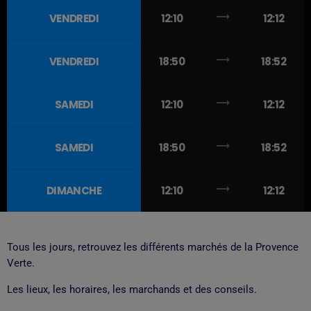
trending_flat
VENDREDI
12:10
12:12
trending_flat
VENDREDI
18:50
18:52
trending_flat
SAMEDI
12:10
12:12
trending_flat
SAMEDI
18:50
18:52
trending_flat
DIMANCHE
12:10
12:12
Tous les jours, retrouvez les différents marchés de la Provence
Verte.
Les lieux, les horaires, les marchands et des conseils.