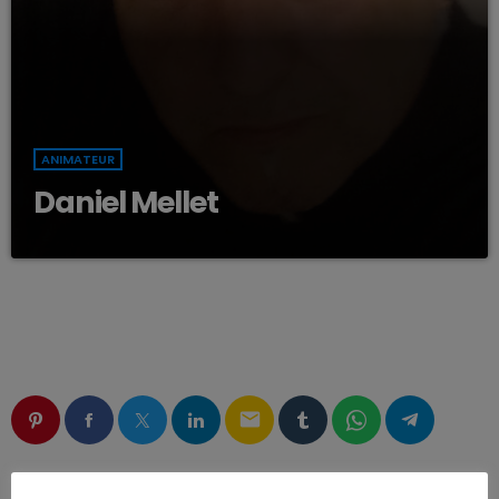
ANIMATEUR
Daniel Mellet
email
RATE IT