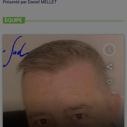
Présenté par Daniel MELLET
ÉQUIPE
person_outline