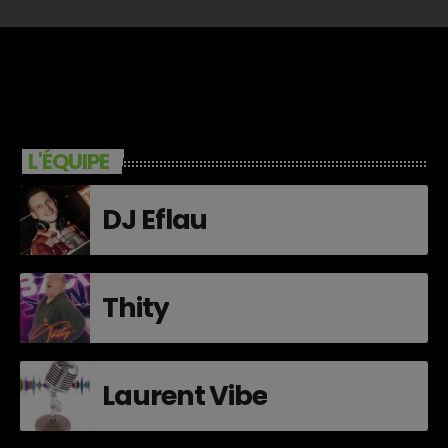
L'ÉQUIPE
DJ Eflau
Thity
Laurent Vibe