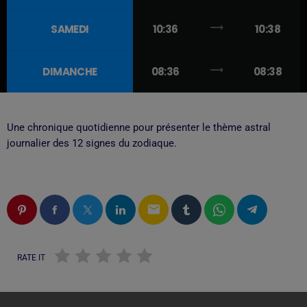
trending_flat
SAMEDI
10:36
10:38
trending_flat
DIMANCHE
08:36
08:38
Une chronique quotidienne pour présenter le thème astral
journalier des 12 signes du zodiaque.
email
RATE IT