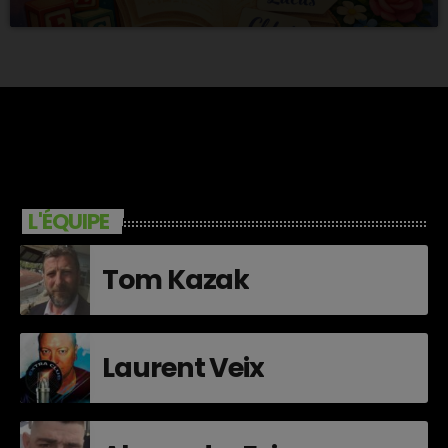
L'ÉQUIPE
Tom Kazak
Laurent Veix