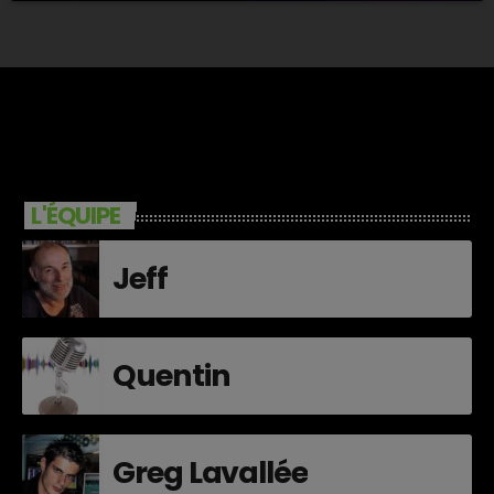
L'ÉQUIPE
Jeff
Quentin
Greg Lavallée