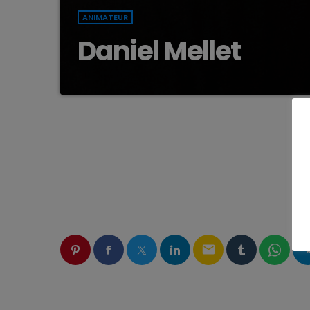
ANIMATEUR
Daniel Mellet
email