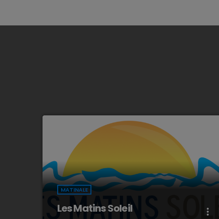
MATINALE
Les Matins Soleil
more_vert