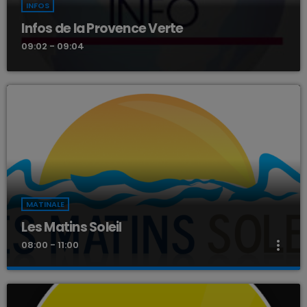
INFOS
Infos de la Provence Verte
09:02 - 09:04
MATINALE
Les Matins Soleil
more_vert
08:00 - 11:00
Les Matins Soleil
close
Animé par Louis King