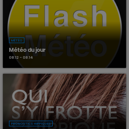
Matinale comprenant l'éphémeride, l'horoscope et des petites
actus insolites, des infos peoples... musiques variées. Avec Louis
KIngs, Clara, Cedric et Jean-Philippe.
MÉTÉO
Météo du jour
08:12 - 08:14
PRONOSTICS HIPPIQUES