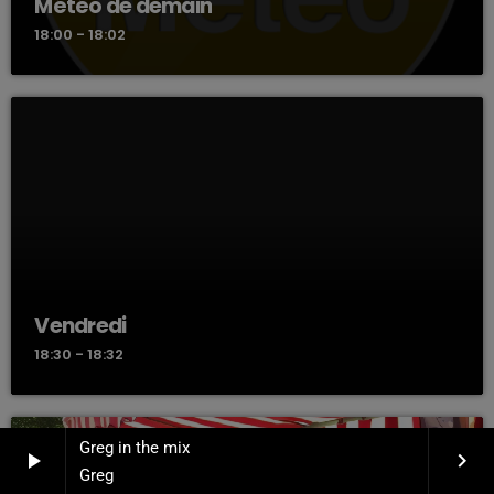
Météo de demain
18:00 - 18:02
Vendredi
18:30 - 18:32
Greg in the mix
play_arrow
keyboard_arrow_right
Greg