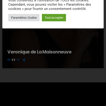
vous consentez à l'utilisation de TOUS les cookies.
Cependant, vous pouvez visiter les « Paramètres des
cookies » pour fournir un consentement contrôlé.
Paramètres Cookie
Tout accepter
Veronique de La Maisonneuve
43