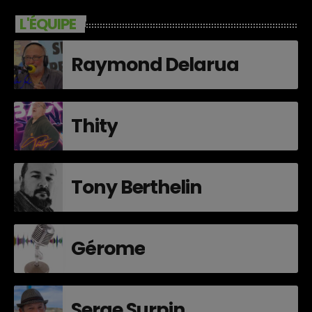
L'ÉQUIPE
Raymond Delarua
Thity
Tony Berthelin
Gérome
Serge Surpin