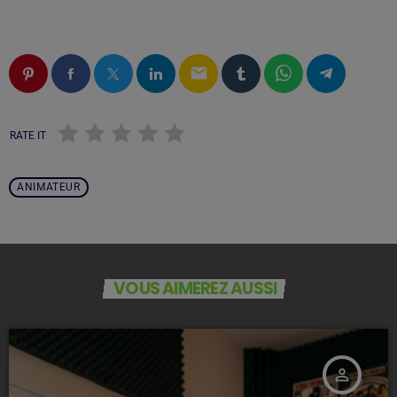
email
RATE IT
ANIMATEUR
VOUS AIMEREZ AUSSI
person_outline