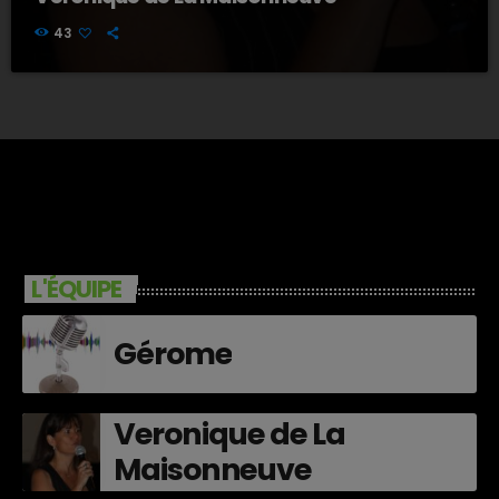
43
L'ÉQUIPE
Gérome
Veronique de La
Maisonneuve