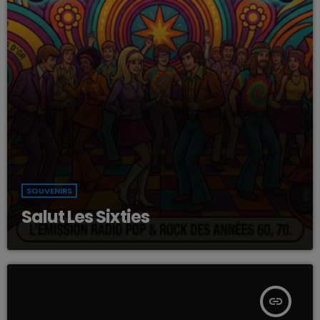
SOUVENIRS
Salut Les Sixties
insert_link