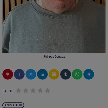
Philippe Detraux
email
RATE IT
ANIMATEUR