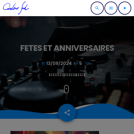
search
menu
play_arrow
FETES ET ANNIVERSAIRES
13/09/2024
5
today
share
email