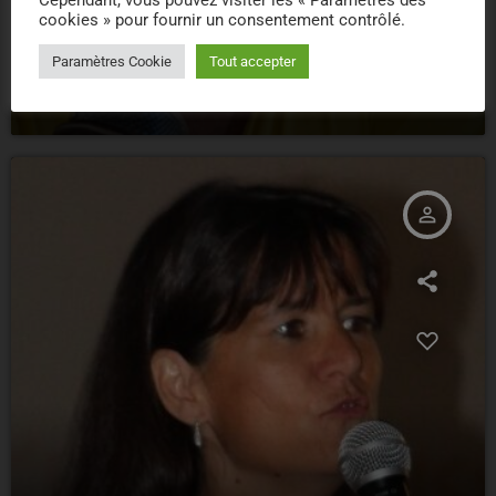
Cependant, vous pouvez visiter les « Paramètres des
cookies » pour fournir un consentement contrôlé.
Serge Surpin
Paramètres Cookie
Tout accepter
18
person_outline