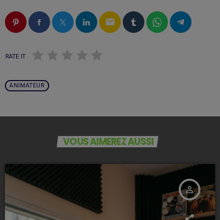
email
RATE IT
ANIMATEUR
VOUS AIMEREZ AUSSI
person_outline