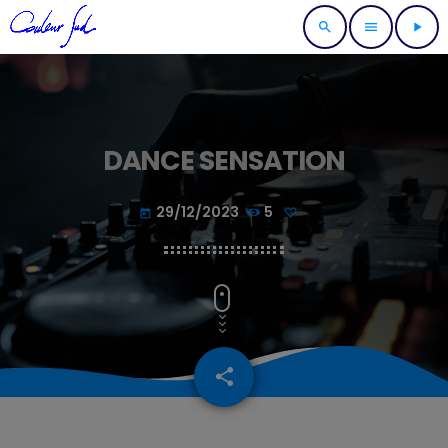
search
menu
play_arrow
DANCE SENSATION
29/12/2023
5
today
share
email