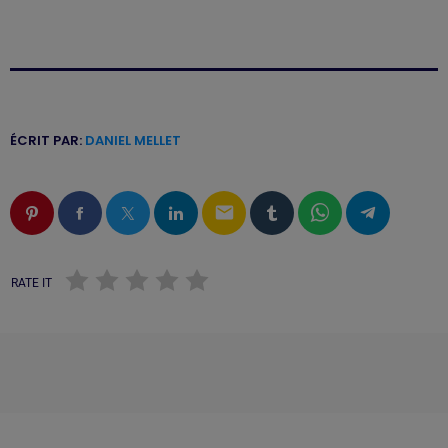
ÉCRIT PAR:
DANIEL MELLET
email
RATE IT