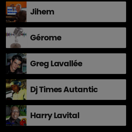
Jihem
Gérome
Greg Lavallée
Dj Times Autantic
Harry Lavital