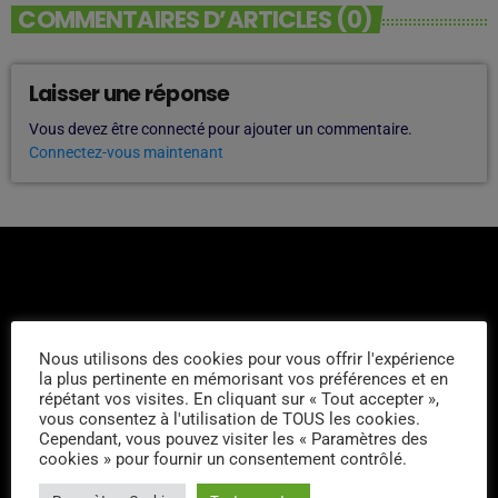
COMMENTAIRES D’ARTICLES (0)
Laisser une réponse
Vous devez être connecté pour ajouter un commentaire.
Connectez-vous maintenant
Nous utilisons des cookies pour vous offrir l'expérience
L'ÉQUIPE
la plus pertinente en mémorisant vos préférences et en
répétant vos visites. En cliquant sur « Tout accepter »,
vous consentez à l'utilisation de TOUS les cookies.
Dj Times Autantic
Cependant, vous pouvez visiter les « Paramètres des
cookies » pour fournir un consentement contrôlé.