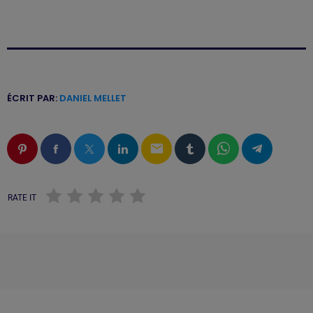
ÉCRIT PAR:
DANIEL MELLET
email
RATE IT