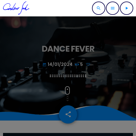
search
menu
play_arrow
DANCE FEVER
14/01/2024
5
today
share
email