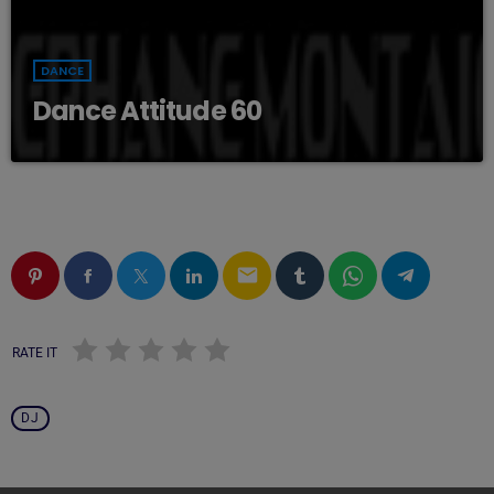
DANCE
Dance Attitude 60
email
RATE IT
DJ