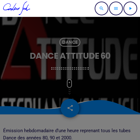
search
menu
play_arrow
DANCE
DANCE ATTITUDE 60
share
email
2
Émission hebdomadaire d’une heure reprenant tous les tubes
Dance des années 80, 90 et 2000.