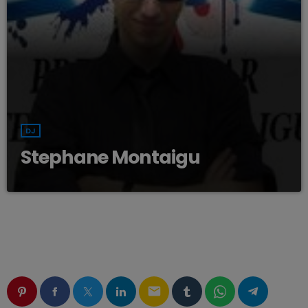
DJ
Stephane Montaigu
email