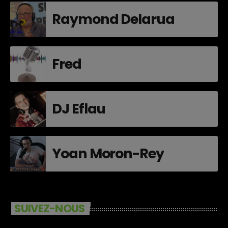
Raymond Delarua
Fred
DJ Eflau
Yoan Moron-Rey
SUIVEZ-NOUS