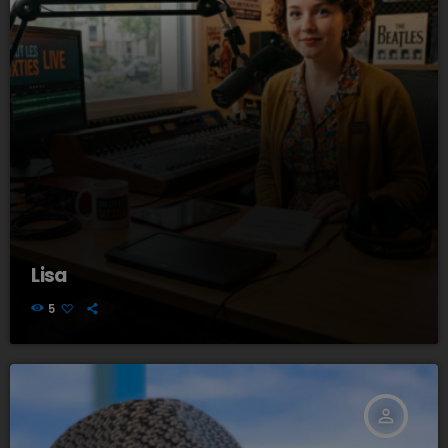
Lisa
5
person_outline