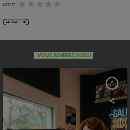
RATE IT
ANIMATEUR
VOUS AIMEREZ AUSSI
person_outline