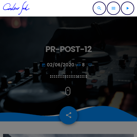
search
menu
play_arrow
PR-POST-12
02/06/2020
8
today
share
email