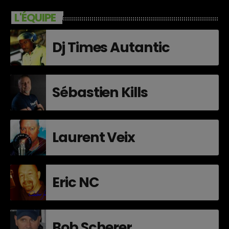
L'ÉQUIPE
Dj Times Autantic
Sébastien Kills
Laurent Veix
Eric NC
Bob Scherer