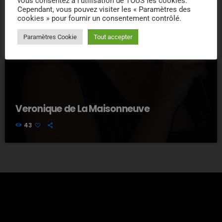
vous consentez à l'utilisation de TOUS les cookies.
Cependant, vous pouvez visiter les « Paramètres des
cookies » pour fournir un consentement contrôlé.
Paramètres Cookie
Tout accepter
Veronique de La Maisonneuve
43