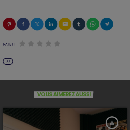
email
RATE IT
DJ
VOUS AIMEREZ AUSSI
person_outline