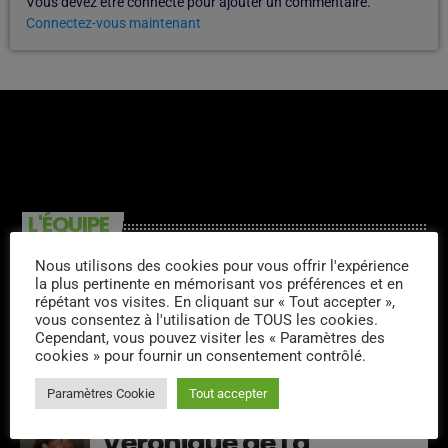
Vous devez être connecté pour ajouter un commentaire.
Connectez-vous maintenant
L'ÉQUIPE
Nous utilisons des cookies pour vous offrir l'expérience
Dj Times Autantic
la plus pertinente en mémorisant vos préférences et en
répétant vos visites. En cliquant sur « Tout accepter »,
vous consentez à l'utilisation de TOUS les cookies.
Cependant, vous pouvez visiter les « Paramètres des
cookies » pour fournir un consentement contrôlé.
Steph Blind
Paramètres Cookie
Tout accepter
Veronique de La