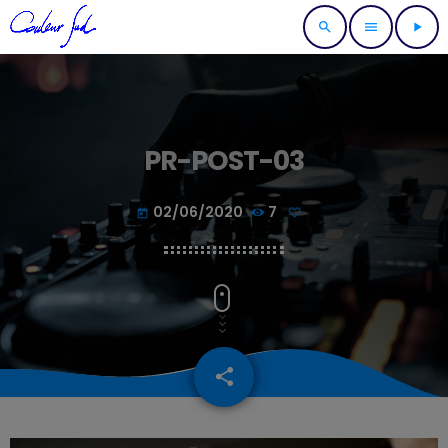
search
menu
play_arrow
PR-POST-03
02/06/2020
7
today
share
email