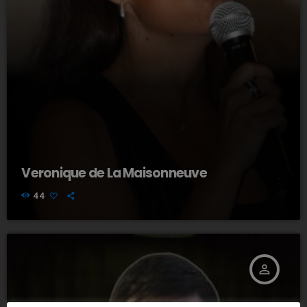
Veronique de La Maisonneuve
44
person_outline