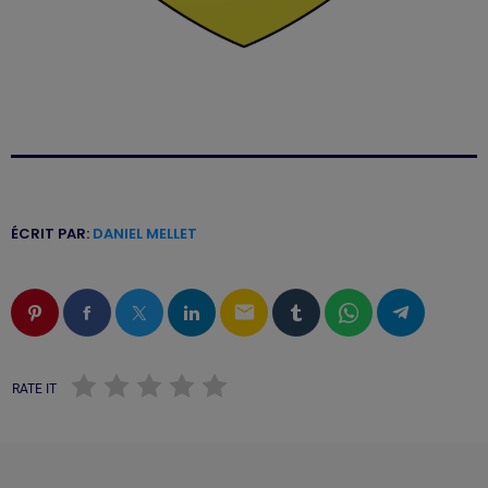
ÉCRIT PAR:
DANIEL MELLET
email
RATE IT