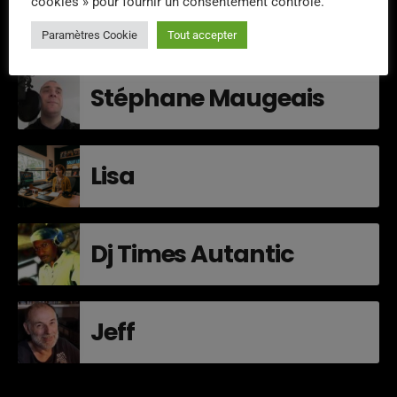
cookies » pour fournir un consentement contrôlé.
Thity
Paramètres Cookie
Tout accepter
Stéphane Maugeais
Lisa
Dj Times Autantic
Jeff