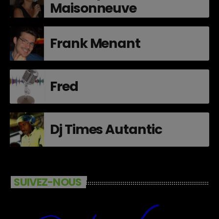
Maisonneuve
Frank Menant
Fred
Dj Times Autantic
SUIVEZ-NOUS