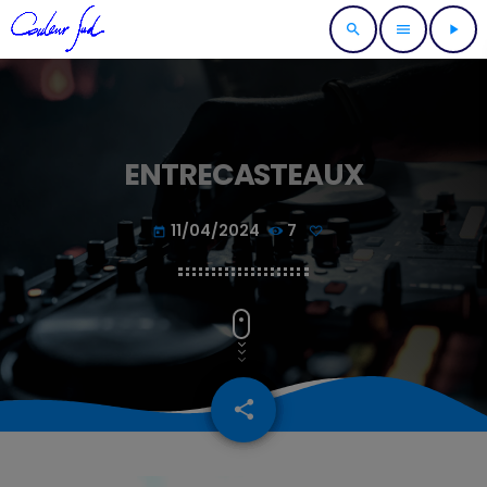
search
menu
play_arrow
ENTRECASTEAUX
11/04/2024
7
today
share
email