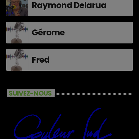
Raymond Delarua
Gérome
Fred
SUIVEZ-NOUS