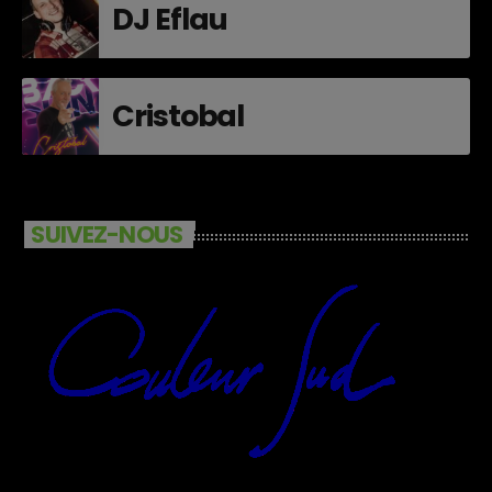
DJ Eflau
Cristobal
SUIVEZ-NOUS