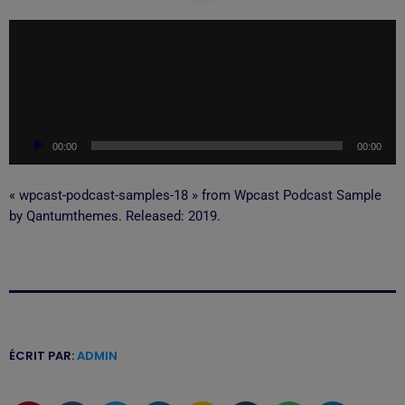
L
e
c
t
e
u
00:00
00:00
r
a
u
« wpcast-podcast-samples-18 » from Wpcast Podcast Sample
d
by Qantumthemes. Released: 2019.
i
o
ÉCRIT PAR:
ADMIN