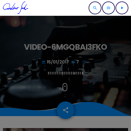
search
menu
play_arrow
VIDEO-6MGQBAI3FKO
15/01/2017
7
today
share
email