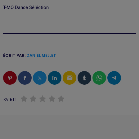
T-MO Dance Séléction
ÉCRIT PAR:
DANIEL MELLET
email
RATE IT