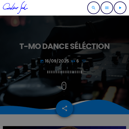
search
menu
play_arrow
T-MO DANCE SÉLÉCTION
16/09/2025
6
today
share
email