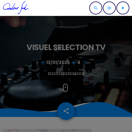
search
menu
play_arrow
VISUEL SELECTION TV
13/01/2025
4
today
share
email