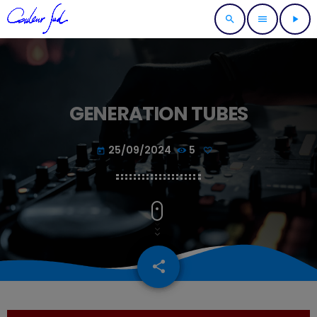
search
menu
play_arrow
GENERATION TUBES
25/09/2024
5
today
share
email