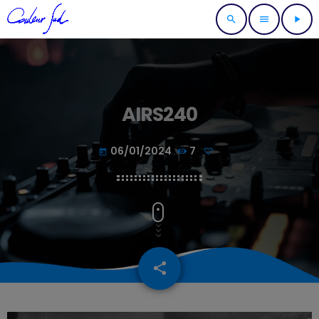
search
menu
play_arrow
AIRS240
06/01/2024
7
today
share
email