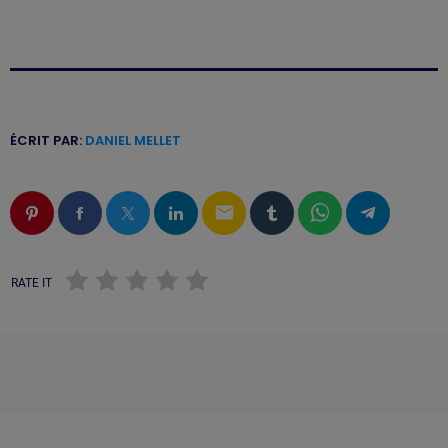
ÉCRIT PAR:
DANIEL MELLET
email
RATE IT