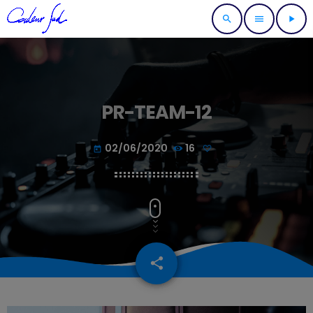
search
menu
play_arrow
PR-TEAM-12
02/06/2020
16
today
share
email