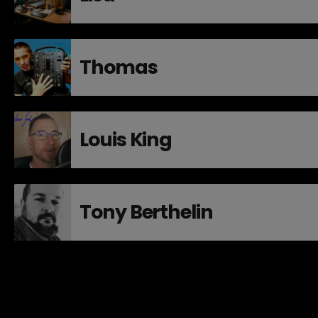
Thomas
Louis King
Tony Berthelin