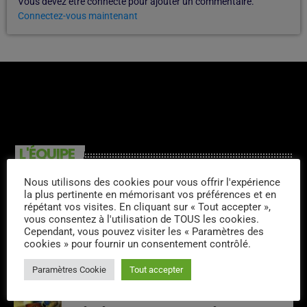
Vous devez être connecté pour ajouter un commentaire.
Connectez-vous maintenant
L'ÉQUIPE
Nous utilisons des cookies pour vous offrir l'expérience
Raymond Delarua
la plus pertinente en mémorisant vos préférences et en
répétant vos visites. En cliquant sur « Tout accepter »,
vous consentez à l'utilisation de TOUS les cookies.
Cependant, vous pouvez visiter les « Paramètres des
cookies » pour fournir un consentement contrôlé.
Greg Lavallée
Paramètres Cookie
Tout accepter