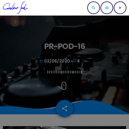
search
menu
play_arrow
PR-POD-16
02/06/2020
6
today
share
email