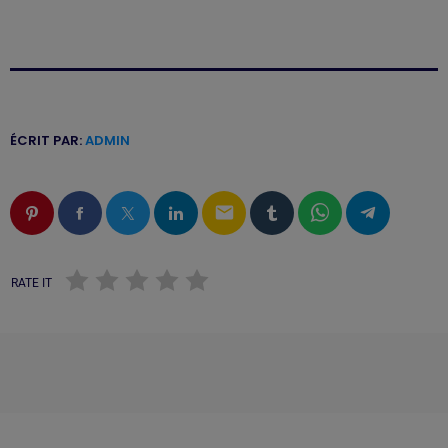
ÉCRIT PAR:
ADMIN
email
RATE IT