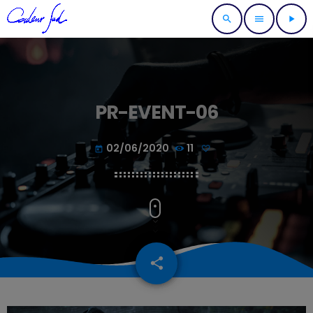
search
menu
play_arrow
PR-EVENT-06
02/06/2020
11
today
share
email