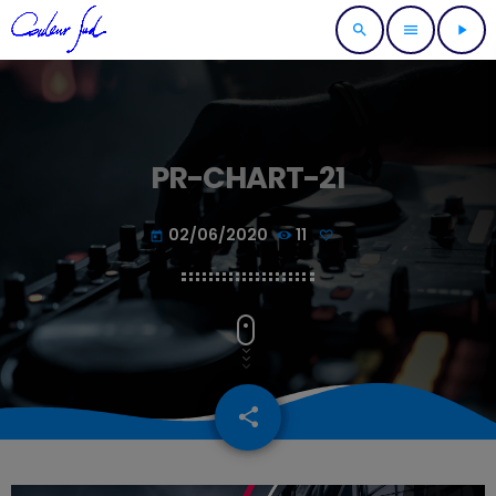
search
menu
play_arrow
PR-CHART-21
02/06/2020
11
today
share
email