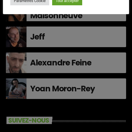
Paramètres Cookie
Tout accepter
Veronique de La
Maisonneuve
Jeff
Alexandre Feine
Yoan Moron-Rey
SUIVEZ-NOUS