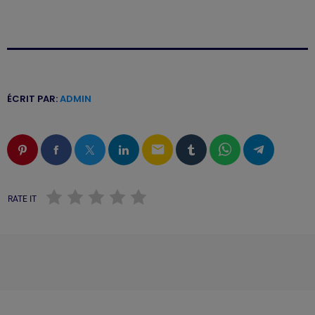
ÉCRIT PAR:
ADMIN
email
RATE IT