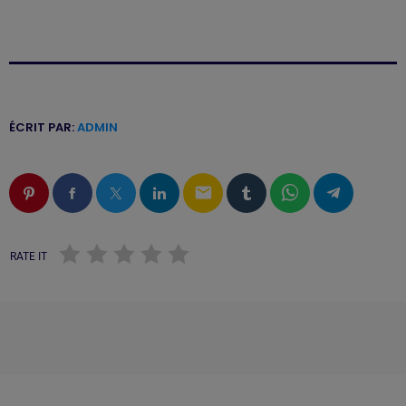
ÉCRIT PAR:
ADMIN
email
RATE IT