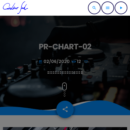
search
menu
play_arrow
PR-CHART-02
02/06/2020
12
today
share
email