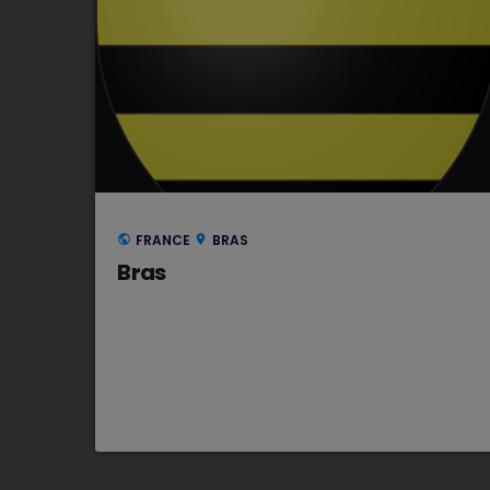
FRANCE
BRAS
public
location_on
Bras