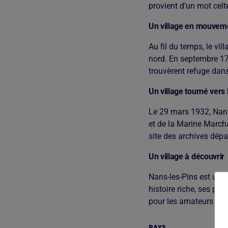
provient d’un mot celt
Un village en mouvem
Au fil du temps, le vil
nord. En septembre 17
trouvèrent refuge dans
Un village tourné vers 
Le 29 mars 1932, Nans-
et de la Marine March
site des archives dép
Un village à découvrir
Nans-les-Pins est un v
histoire riche, ses pa
pour les amateurs de P
PAYS