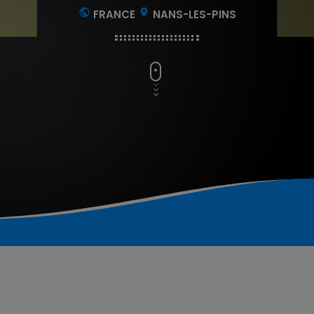
public
location_on
FRANCE
NANS-LES-PINS