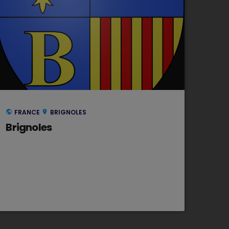
FRANCE
BRIGNOLES
public
location_on
Brignoles