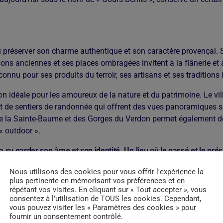
u préserver son charme authentique et son caractère provençal. S
ons anciennes et ses places ombragées invitent à la flânerie et 
onnu pour ses produits du terroir, ses artisans et ses traditions 
on idéale pour les amoureux de la nature et du patrimoine. Le vil
t de sentiers de randonnée qui offrent des vues panoramiques su
e la Sainte-Baume et des Gorges du Verdon permet également de
« outdoor ».
 a su garder son âme et son identité. Un lieu où le passé et le pré
sible.
Nous utilisons des cookies pour vous offrir l'expérience la
plus pertinente en mémorisant vos préférences et en
FRANCE
répétant vos visites. En cliquant sur « Tout accepter », vous
consentez à l'utilisation de TOUS les cookies. Cependant,
vous pouvez visiter les « Paramètres des cookies » pour
BRAS
fournir un consentement contrôlé.