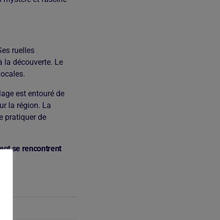
es ruelles
à la découverte. Le
locales.
lage est entouré de
r la région. La
 pratiquer de
sent se rencontrent