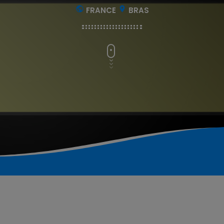
public
location_on
FRANCE
BRAS