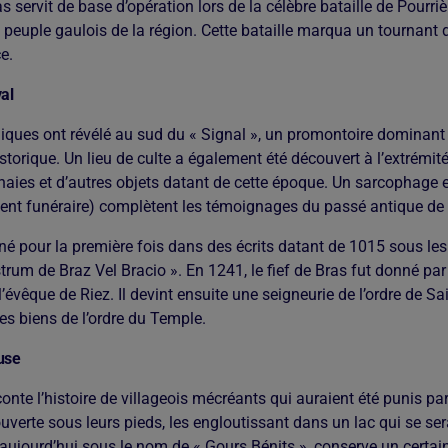
s servit de base d’opération lors de la célèbre bataille de Pourri
peuple gaulois de la région. Cette bataille marqua un tournant 
e.
al
iques ont révélé au sud du « Signal », un promontoire dominant le
storique. Un lieu de culte a également été découvert à l’extrémit
naies et d’autres objets datant de cette époque. Un sarcophage 
nt funéraire) complètent les témoignages du passé antique de 
nné pour la première fois dans des écrits datant de 1015 sous l
trum de Braz Vel Bracio ». En 1241, le fief de Bras fut donné pa
’évêque de Riez. Il devint ensuite une seigneurie de l’ordre de S
des biens de l’ordre du Temple.
use
nte l’histoire de villageois mécréants qui auraient été punis par l
verte sous leurs pieds, les engloutissant dans un lac qui se ser
 aujourd’hui sous le nom de « Gours Bénits », conserve un certai