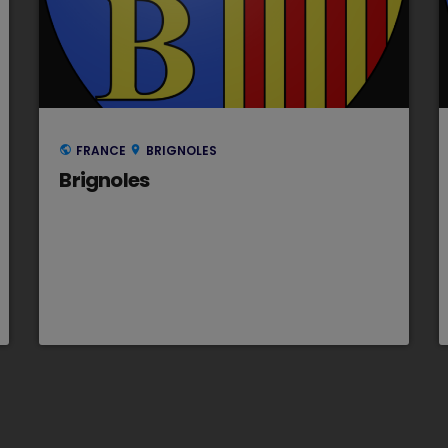
FRANCE
BRIGNOLES
public
location_on
Brignoles