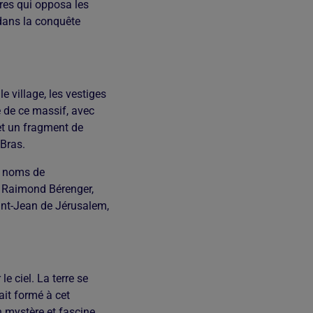
ères qui opposa les
dans la conquête
 village, les vestiges
é de ce massif, avec
et un fragment de
Bras.
es noms de
r Raimond Bérenger,
aint-Jean de Jérusalem,
e ciel. La terre se
ait formé à cet
n mystère et fascine