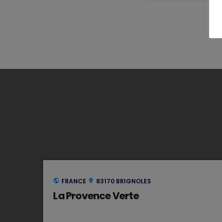
FRANCE
83170 BRIGNOLES
public
location_on
La Provence Verte