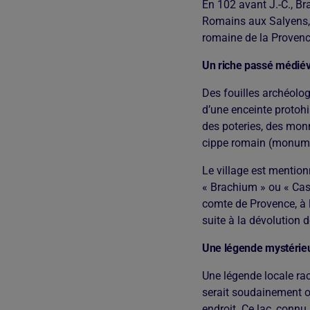
En 102 avant J.-C., Bra
Romains aux Salyens, 
romaine de la Provenc
Un riche passé médiév
Des fouilles archéolog
d’une enceinte protohi
des poteries, des mon
cippe romain (monume
Le village est mentio
« Brachium » ou « Cas
comte de Provence, à l
suite à la dévolution 
Une légende mystérie
Une légende locale raco
serait soudainement ou
endroit. Ce lac, connu