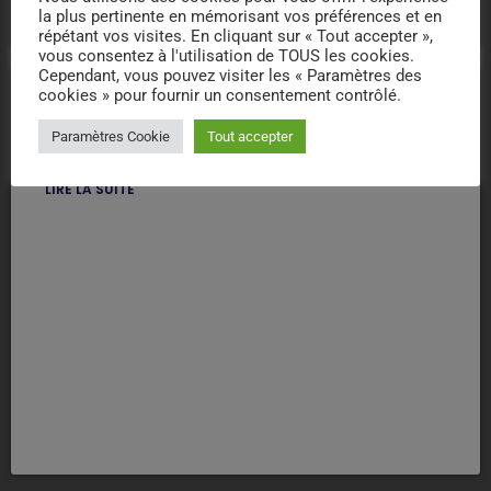
Bras
la plus pertinente en mémorisant vos préférences et en
répétant vos visites. En cliquant sur « Tout accepter »,
vous consentez à l'utilisation de TOUS les cookies.
Cependant, vous pouvez visiter les « Paramètres des
cookies » pour fournir un consentement contrôlé.
public
location_on
FRANCE
83170 BRIGNOLES
Paramètres Cookie
Tout accepter
La Provence Verte
LIRE LA SUITE