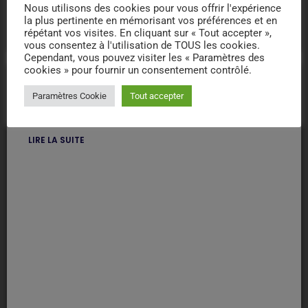
public
location_on
FRANCE
BRAS
Nous utilisons des cookies pour vous offrir l'expérience
Bras
la plus pertinente en mémorisant vos préférences et en
répétant vos visites. En cliquant sur « Tout accepter »,
vous consentez à l'utilisation de TOUS les cookies.
Cependant, vous pouvez visiter les « Paramètres des
cookies » pour fournir un consentement contrôlé.
public
location_on
FRANCE
83170 BRIGNOLES
Paramètres Cookie
Tout accepter
La Provence Verte
LIRE LA SUITE