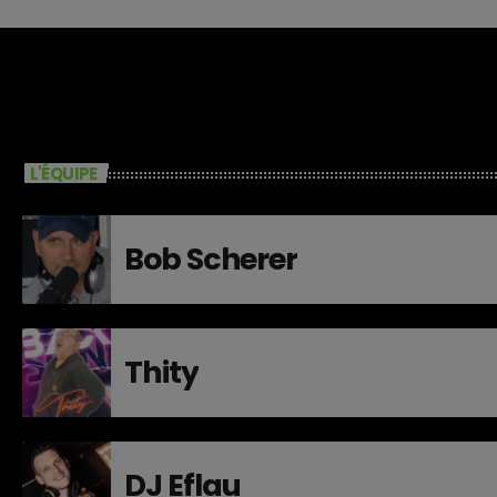
L'ÉQUIPE
Bob Scherer
Thity
DJ Eflau