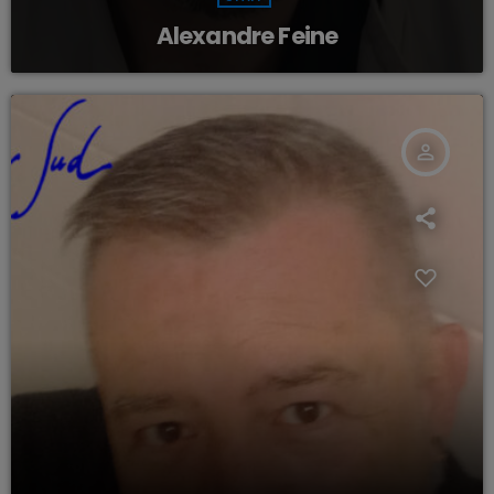
Alexandre Feine
person_outline