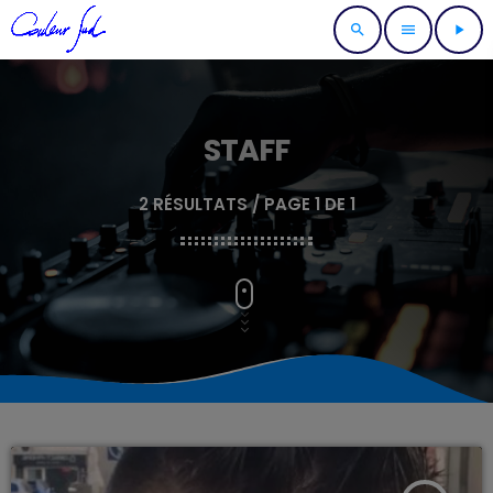
search
menu
play_arrow
STAFF
2 RÉSULTATS / PAGE 1 DE 1