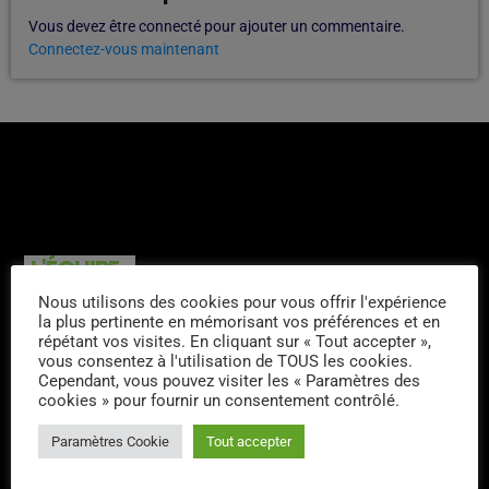
Vous devez être connecté pour ajouter un commentaire.
Connectez-vous maintenant
L'ÉQUIPE
Nous utilisons des cookies pour vous offrir l'expérience
la plus pertinente en mémorisant vos préférences et en
Daniel Mellet
répétant vos visites. En cliquant sur « Tout accepter »,
vous consentez à l'utilisation de TOUS les cookies.
Cependant, vous pouvez visiter les « Paramètres des
cookies » pour fournir un consentement contrôlé.
Raymond Delarua
Paramètres Cookie
Tout accepter