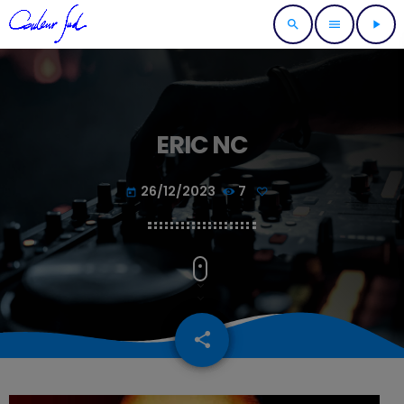
search
menu
play_arrow
ERIC NC
26/12/2023
7
today
share
email