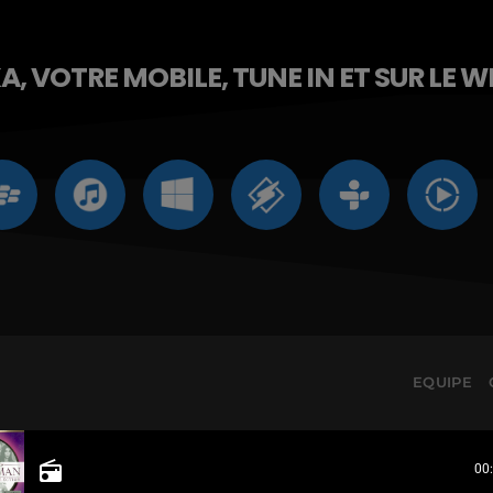
, VOTRE MOBILE, TUNE IN ET SUR LE W
EQUIPE
radio
00