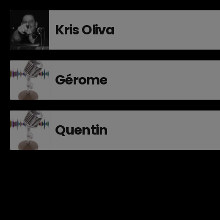
Kris Oliva
Gérome
Quentin