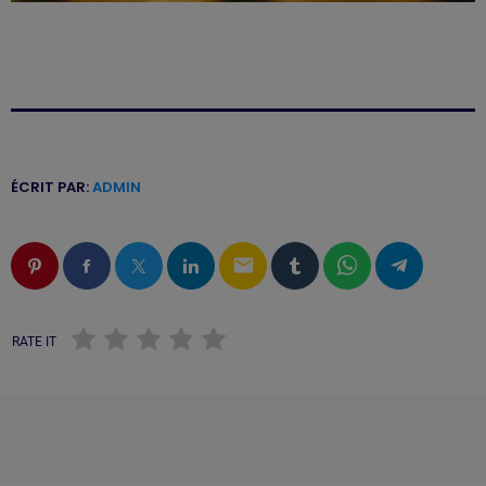
ÉCRIT PAR:
ADMIN
email
RATE IT