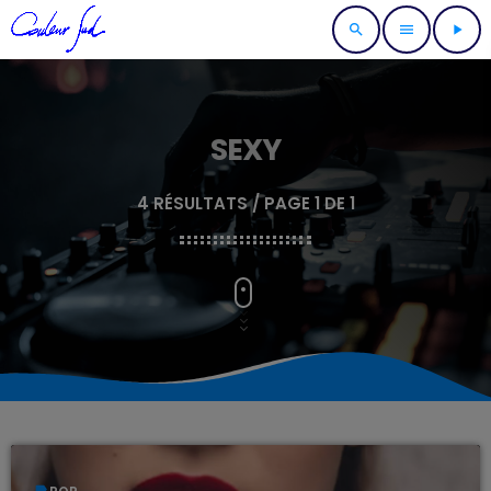
search
menu
play_arrow
SEXY
4 RÉSULTATS / PAGE 1 DE 1
label